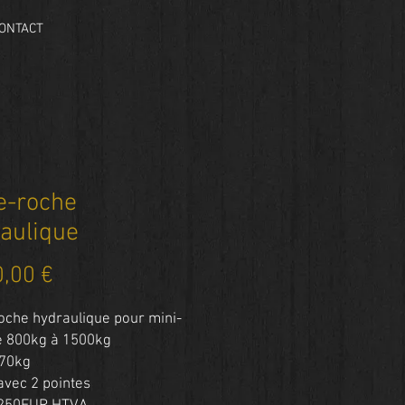
ONTACT
e-roche
aulique
Prix
0,00 €
oche hydraulique pour mini-
e 800kg à 1500kg
 70kg
avec 2 pointes